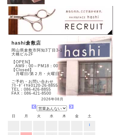
hashi倉敷店
岡山県倉敷市阿知3丁目3-1
大橋ビル2F
【OPEN】
AM9：00～PM18：00
【Closed】
月曜日/第２月・火曜日
ご予約・お問い合わせ
ﾌﾘｰﾀﾞｲﾔﾙ0120-26-8855
TEL：086-426-8855
FAX：086-421-8500
2026年08月
日
月
火
水
木
金
土
1