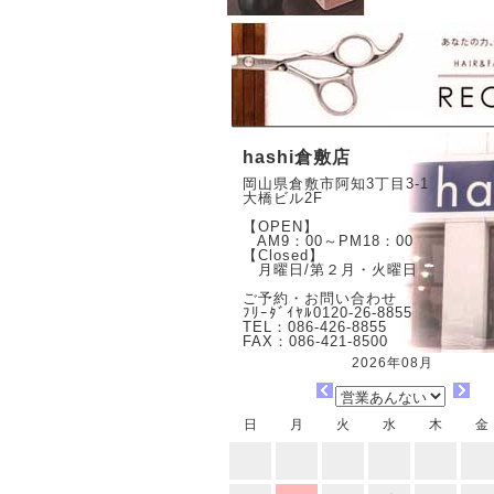
hashi倉敷店
岡山県倉敷市阿知3丁目3-1
大橋ビル2F
【OPEN】
AM9：00～PM18：00
【Closed】
月曜日/第２月・火曜日
ご予約・お問い合わせ
ﾌﾘｰﾀﾞｲﾔﾙ0120-26-8855
TEL：086-426-8855
FAX：086-421-8500
2026年08月
日
月
火
水
木
金