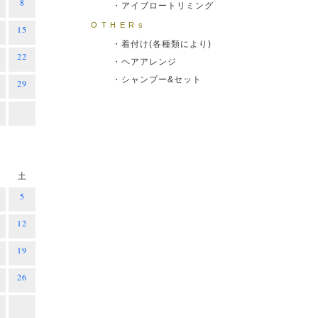
8
・アイブロートリミング
OTHERs
15
・着付け(各種類により)
22
・ヘアアレンジ
・シャンプー&セット
29
土
5
12
19
26